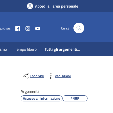
Accedi all'area personale
Facebook
Instagram
Youtube
uici su:
Cerca
ismo
Tempo libero
Tutti gli argomenti...
Condividi
Vedi azioni
Argomenti
Accesso all'informazione
PNRR