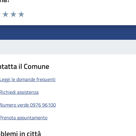
1 stelle su 5
uta 2 stelle su 5
Valuta 3 stelle su 5
Valuta 4 stelle su 5
Valuta 5 stelle su 5
tatta il Comune
Leggi le domande frequenti
Richiedi assistenza
Numero verde 0976 96100
Prenota appuntamento
blemi in città