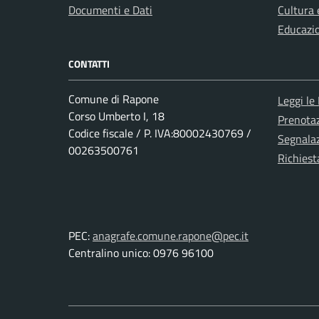
Documenti e Dati
Cultura 
Educazi
CONTATTI
Comune di Rapone
Leggi le
Corso Umberto I, 18
Prenota
Codice fiscale / P. IVA:80002430769 /
Segnalaz
00263500761
Richiest
PEC:
anagrafe.comune.rapone@pec.it
Centralino unico: 0976 96100