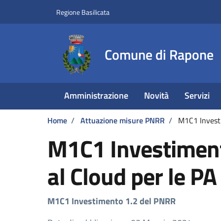
Vai ai contenuti
Vai al footer
Regione Basilicata
Comune di Rapone
Amministrazione
Novità
Servizi
Home
/
Attuazione misure PNRR
/
M1C1 Investi
M1C1 Investimento
al Cloud per le PA
M1C1 Investimento 1.2 del PNRR