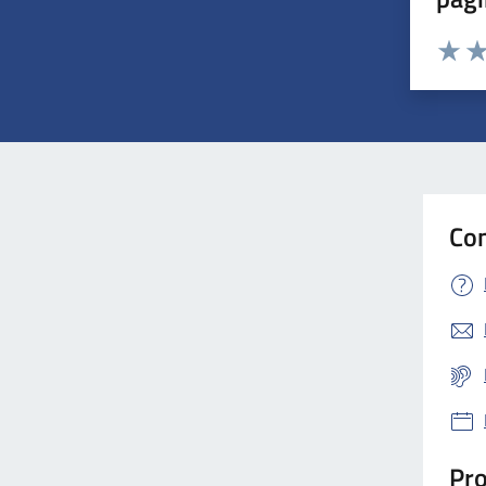
Valuta 
Val
Con
Pro