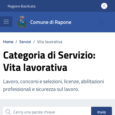
Vai ai contenuti
Vai al footer
Regione Basilicata
Comune di Rapone
Home
/
Servizi
/
Vita lavorativa
Categoria di Servizio:
Vita lavorativa
Lavoro, concorsi e selezioni, licenze, abilitazioni
professionali e sicurezza sul lavoro.
Esplora tutti i servizi
Cerca una parola chiave
Invio