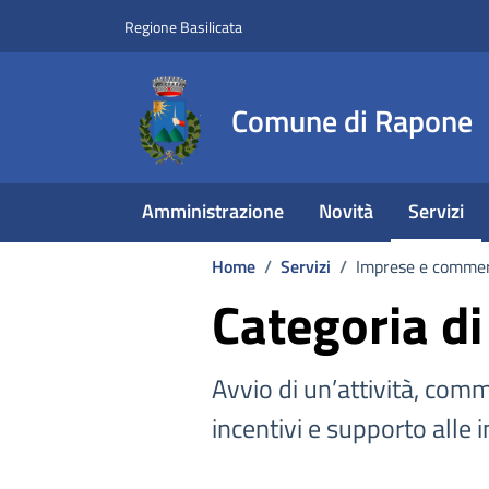
Vai ai contenuti
Vai al footer
Regione Basilicata
Comune di Rapone
Amministrazione
Novità
Servizi
Home
/
Servizi
/
Imprese e commer
Categoria di
Avvio di un’attività, comm
incentivi e supporto alle 