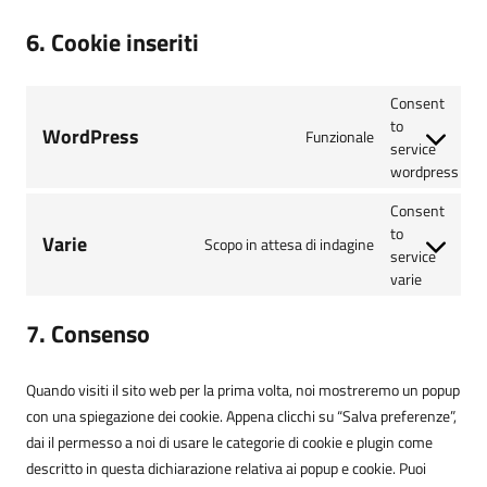
6. Cookie inseriti
Consent
to
WordPress
Funzionale
service
wordpress
Consent
to
Varie
Scopo in attesa di indagine
service
varie
7. Consenso
Quando visiti il sito web per la prima volta, noi mostreremo un popup
con una spiegazione dei cookie. Appena clicchi su “Salva preferenze”,
dai il permesso a noi di usare le categorie di cookie e plugin come
descritto in questa dichiarazione relativa ai popup e cookie. Puoi