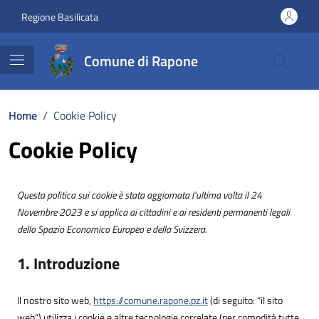
Vai ai contenuti
Vai al footer
Regione Basilicata
Comune di Rapone
Home
/
Cookie Policy
Cookie Policy
Questa politica sui cookie è stata aggiornata l’ultima volta il 24
Novembre 2023 e si applica ai cittadini e ai residenti permanenti legali
dello Spazio Economico Europeo e della Svizzera.
1. Introduzione
Il nostro sito web,
https://comune.rapone.pz.it
(di seguito: “il sito
web”) utilizza i cookie e altre tecnologie correlate (per comodità tutte