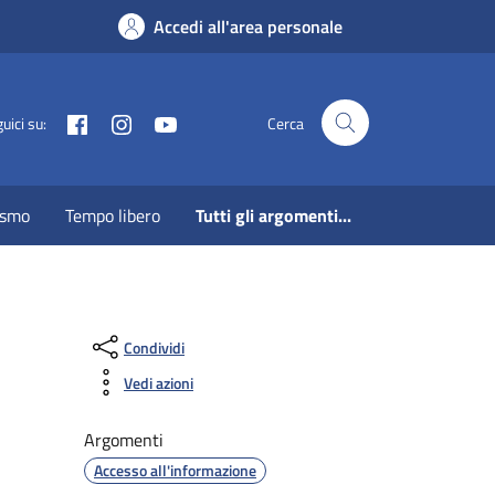
Accedi all'area personale
Facebook
Instagram
Youtube
uici su:
Cerca
ismo
Tempo libero
Tutti gli argomenti...
Condividi
Vedi azioni
Argomenti
Accesso all'informazione