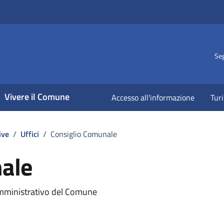
Seg
Vivere il Comune
Accesso all'informazione
Tur
ive
/
Uffici
/
Consiglio Comunale
ale
-amministrativo del Comune