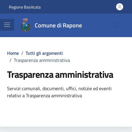
Vai ai contenuti
Vai al footer
Regione Basilicata
Comune di Rapone
Home
/
Tutti gli argomenti
/
Trasparenza amministrativa
Trasparenza amministrativa
Dettagli dell'argomento
Servizi comunali, documenti, uffici, notizie ed eventi
relativi a Trasparenza amministrativa