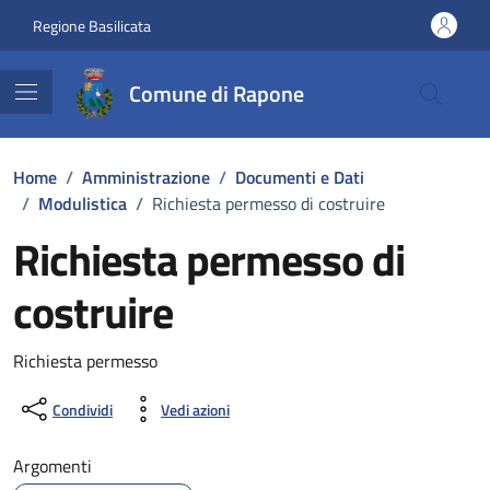
Vai ai contenuti
Vai al footer
Regione Basilicata
Comune di Rapone
Home
/
Amministrazione
/
Documenti e Dati
/
Modulistica
/
Richiesta permesso di costruire
Richiesta permesso di
costruire
Dettagli del documento
Richiesta permesso
Condividi
Vedi azioni
Argomenti