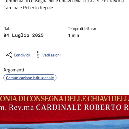
Dettagli della notizia
Cerimonia di consegna delle Chiavi della Città a S. Em. Rev.ma
Cardinale Roberto Repole
Data:
Tempo di lettura:
1 min
04 Luglio 2025
Condividi
Vedi azioni
Argomenti
Comunicazione istituzionale