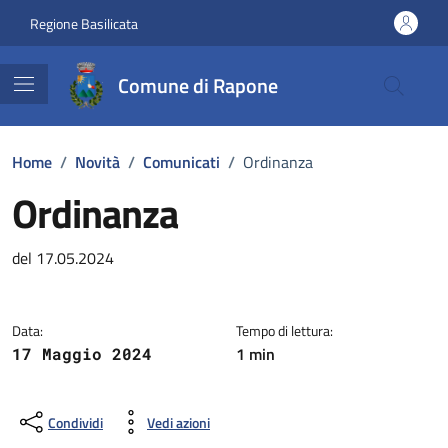
Vai ai contenuti
Vai al footer
Regione Basilicata
Comune di Rapone
Home
/
Novità
/
Comunicati
/
Ordinanza
Ordinanza
Dettagli della notizia
del 17.05.2024
Data:
Tempo di lettura:
1 min
17 Maggio 2024
Condividi
Vedi azioni