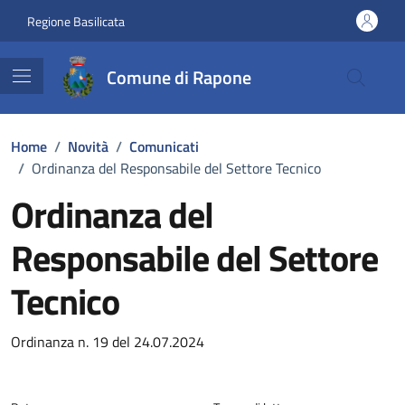
Vai ai contenuti
Vai al footer
Regione Basilicata
Comune di Rapone
Home
/
Novità
/
Comunicati
/
Ordinanza del Responsabile del Settore Tecnico
Ordinanza del
Responsabile del Settore
Tecnico
Dettagli della notizia
Ordinanza n. 19 del 24.07.2024