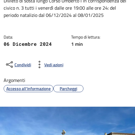
Dettagli della notizia
Divieto di sosta lungo Corso Umberto I in corrispondenza del
civico n. 3 tutti i venerdì dalle ore 19:00 alle ore 24: del
periodo natalizio dal 06/12/2024 al 08/01/2025
Data:
Tempo di lettura:
1 min
06 Dicembre 2024
Condividi
Vedi azioni
Argomenti
Accesso all'informazione
Parcheggi