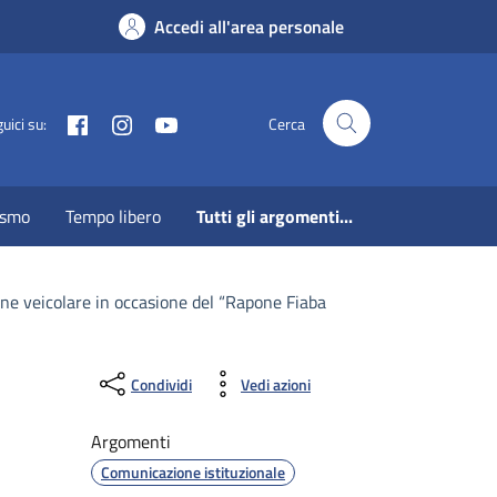
Accedi all'area personale
Facebook
Instagram
Youtube
uici su:
Cerca
ismo
Tempo libero
Tutti gli argomenti...
one veicolare in occasione del “Rapone Fiaba
Condividi
Vedi azioni
Argomenti
Comunicazione istituzionale