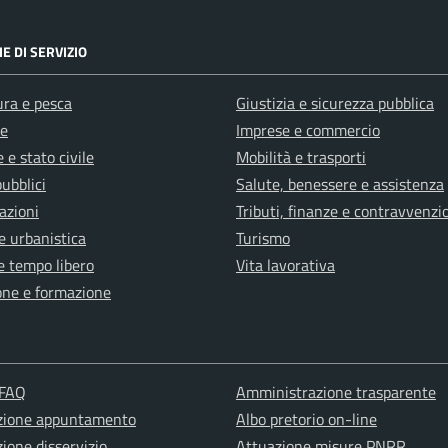
E DI SERVIZIO
ura e pesca
Giustizia e sicurezza pubblica
e
Imprese e commercio
 e stato civile
Mobilità e trasporti
pubblici
Salute, benessere e assistenza
azioni
Tributi, finanze e contravvenzi
e urbanistica
Turismo
e tempo libero
Vita lavorativa
one e formazione
 FAQ
Amministrazione trasparente
zione appuntamento
Albo pretorio on-line
ione disservizio
Attuazione misure PNRR