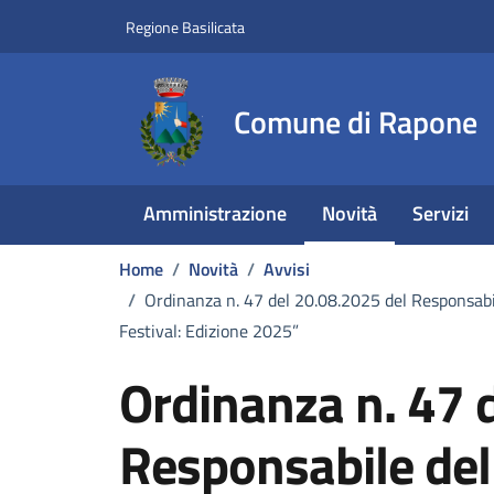
Vai ai contenuti
Vai al footer
Regione Basilicata
Comune di Rapone
Amministrazione
Novità
Servizi
Home
/
Novità
/
Avvisi
/
Ordinanza n. 47 del 20.08.2025 del Responsabil
Festival: Edizione 2025”
Ordinanza n. 47 
Responsabile del