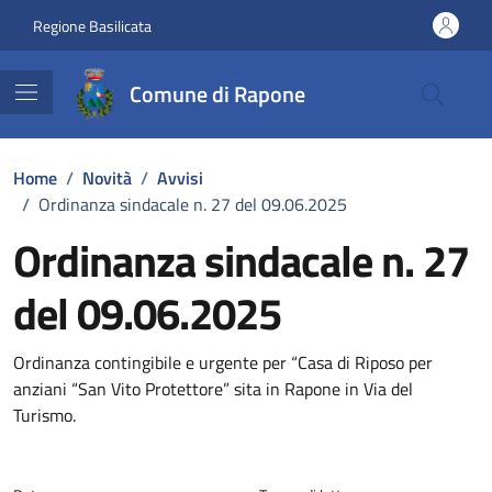
Vai ai contenuti
Vai al footer
Regione Basilicata
Comune di Rapone
Home
/
Novità
/
Avvisi
/
Ordinanza sindacale n. 27 del 09.06.2025
Ordinanza sindacale n. 27
del 09.06.2025
Dettagli della notizia
Ordinanza contingibile e urgente per “Casa di Riposo per
anziani “San Vito Protettore” sita in Rapone in Via del
Turismo.