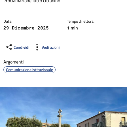
Dettagli della notizia
Proclamazione lutto cittadino
Data:
Tempo di lettura:
1 min
29 Dicembre 2025
Condividi
Vedi azioni
Argomenti
Comunicazione istituzionale