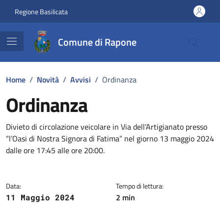
Vai ai contenuti
Vai al footer
Regione Basilicata
Comune di Rapone
Home
/
Novità
/
Avvisi
/
Ordinanza
Ordinanza
Dettagli della notizia
Divieto di circolazione veicolare in Via dell’Artigianato presso
“l’Oasi di Nostra Signora di Fatima” nel giorno 13 maggio 2024
dalle ore 17:45 alle ore 20:00.
Data:
Tempo di lettura:
2 min
11 Maggio 2024