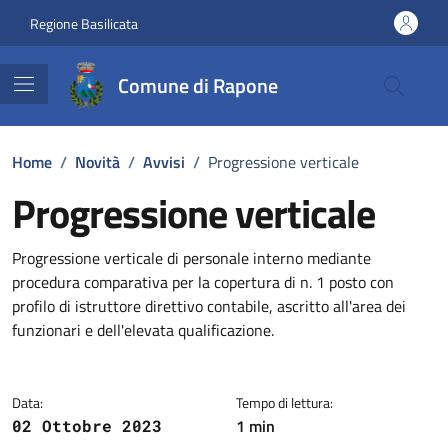
Vai ai contenuti
Vai al footer
Regione Basilicata
Comune di Rapone
Home
/
Novità
/
Avvisi
/
Progressione verticale
Progressione verticale
Dettagli della notizia
Progressione verticale di personale interno mediante
procedura comparativa per la copertura di n. 1 posto con
profilo di istruttore direttivo contabile, ascritto all'area dei
funzionari e dell'elevata qualificazione.
Data:
Tempo di lettura:
1 min
02 Ottobre 2023