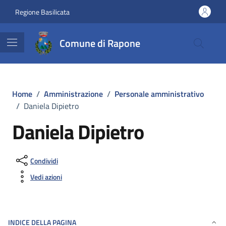
Vai ai contenuti
Vai al footer
Regione Basilicata
Comune di Rapone
Home
/
Amministrazione
/
Personale amministrativo
/
Daniela Dipietro
Daniela Dipietro
Condividi
Vedi azioni
INDICE DELLA PAGINA