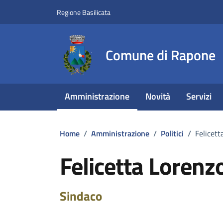
Vai ai contenuti
Vai al footer
Regione Basilicata
Comune di Rapone
Amministrazione
Novità
Servizi
Home
/
Amministrazione
/
Politici
/
Felicett
Felicetta Lorenz
Sindaco