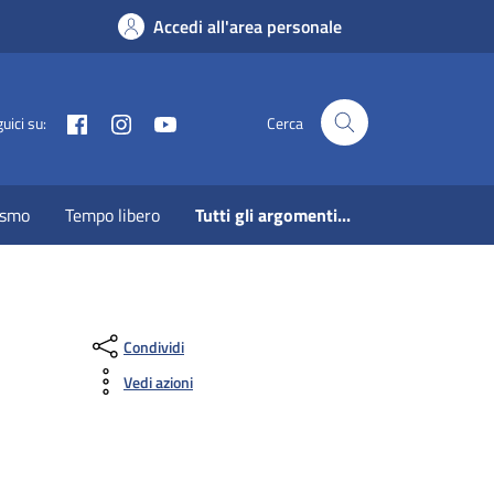
Accedi all'area personale
Facebook
Instagram
Youtube
uici su:
Cerca
ismo
Tempo libero
Tutti gli argomenti...
Condividi
Vedi azioni