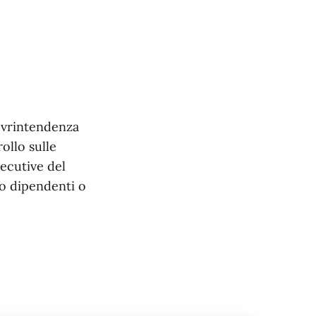
ovrintendenza
ollo sulle
secutive del
so dipendenti o