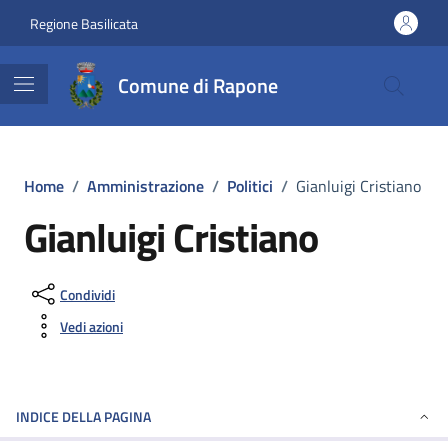
Vai ai contenuti
Vai al footer
Regione Basilicata
Comune di Rapone
Home
/
Amministrazione
/
Politici
/
Gianluigi Cristiano
Gianluigi Cristiano
Condividi
Vedi azioni
INDICE DELLA PAGINA