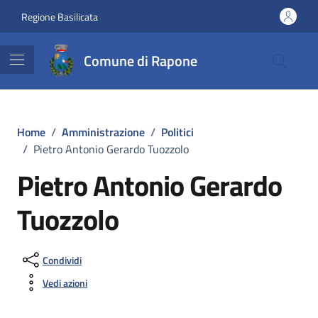
Vai ai contenuti
Vai al footer
Regione Basilicata
Comune di Rapone
Home
/
Amministrazione
/
Politici
/
Pietro Antonio Gerardo Tuozzolo
Pietro Antonio Gerardo
Tuozzolo
Condividi
Vedi azioni